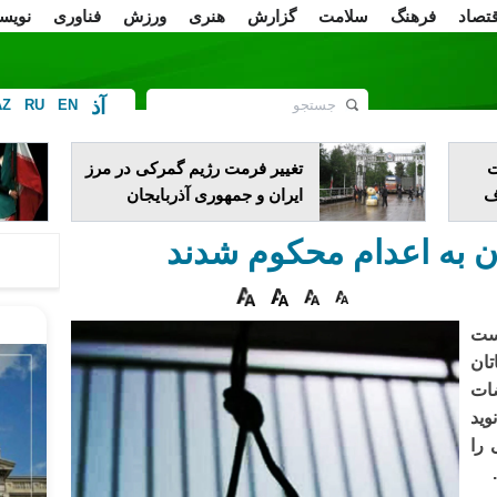
قتصاد
فرهنگ
سلامت
گزارش
هنری
ورزش
فناوری
نویس
آذ
AZ
RU
EN
ف
ت
تغییر فرمت رژیم گمرکی در مرز
دف
ایران و جمهوری آذربایجان
ان به اعدام محکوم شدند
است
تان
ات
 نوید
 را