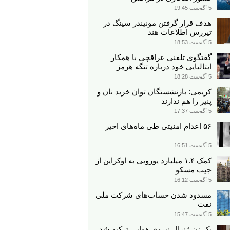
5 آگوست 19:45
هدف قرار گرفتن مونیندر سینگ در
تیررس اطلاعات هند
5 آگوست 18:53
گفتگوی تلفنی عراقچی با همکار
ایتالیایی خود درباره تنگه هرمز
5 آگوست 18:28
کریمی: بازنشستگان توان خرید نان و
پنیر را هم ندارند
5 آگوست 17:37
۵۶ اعدام امنیتی طی ماه‌های اخیر
5 آگوست 16:51
کمک ۱.۴ میلیارد یورویی به اوکراین از
جیب مسکو
5 آگوست 16:12
مسدود شدن حساب‌های شرکت ملی
نفت
5 آگوست 15:47
یک زن ژنرال نیروی هوایی ترکیه شد