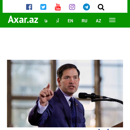
Axar.az
AZ
RU
EN
آذ
فا