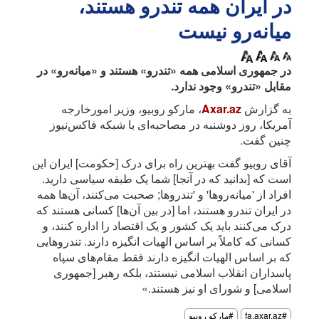
در ایران همه تندرو هستند،
میانه‌رو نیست
در جمهوری اسلامی همه «تندرو» هستند و «میانه‌رو» در
مقابل «تندرو» وجود ندارد.
به گزارش
Axar.az
، مارکو روبیو، وزیر امورخارجه
آمریکا، روز دوشنبه در مصاحبه‌ای با شبکه فاکس‌نیوز
چنین گفت.
آقای روبیو گفت بهترین راه برای درک [حکومت] ایران این
است که [بدانید که در آنجا] شما یک طبقه سیاسی دارید.
افراد از 'میانه‌روها' و 'تندروها; صحبت می‌کنند، آن‌ها همه
در ایران تندرو هستند، اما [در بین آن‌ها] کسانی هستند که
درک می‌کنند باید یک کشور و یک اقتصاد را اداره کنند، و
کسانی که کاملاً بر اساس الهیات انگیزه دارند. تندروهایی
که بر اساس الهیات انگیزه دارند فقط مقام‌های سپاه
پاسداران انقلاب اسلامی نیستند، بلکه رهبر [جمهوری
اسلامی] و شورای او نیز هستند.»
#fa.axar.az
#مارکو روبیو