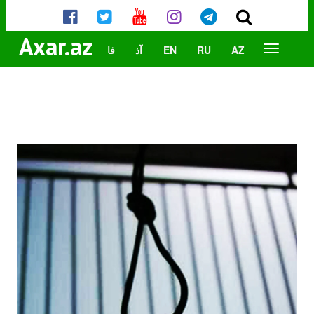
Axar.az
AZ
RU
EN
آذ
فا