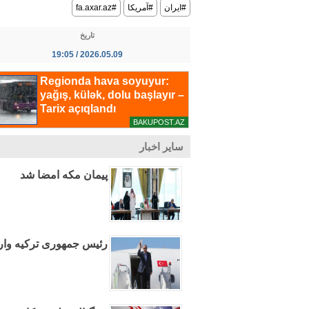
#ایران
#آمریکا
#fa.axar.az
تاریخ
2026.05.09 / 19:05
سایر اخبار
پیمان مکه امضا شد
رئیس جمهوری ترکیه وا