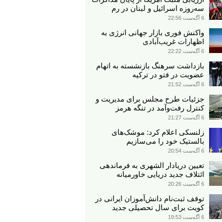
سه‌روزه اسرائیل و لبنان در رم
6 آگوست 22:56
واکنش فوری بازار جهانی انرژی به
اظهارات غریب‌آبادی
6 آگوست 22:22
بازداشت سرهنگ بازنشسته به اتهام
عضویت در فتو در ترکیه
6 آگوست 21:52
جزئیات طرح مجلس برای مدیریت و
کنترل رفت‌وآمد در تنگه هرمز
6 آگوست 21:27
زلنسکی اعلام کرد: موشک‌های
بالستیک خود را می‌سازیم
6 آگوست 20:54
تعیین دریادار الشهری به فرماندهی
ائتلاف جدید دریایی خاورمیانه
6 آگوست 20:26
توقف ثبت‌نام دانش‌آموزان ایرانی در
کویت برای سال تحصیلی جدید
6 آگوست 19:53