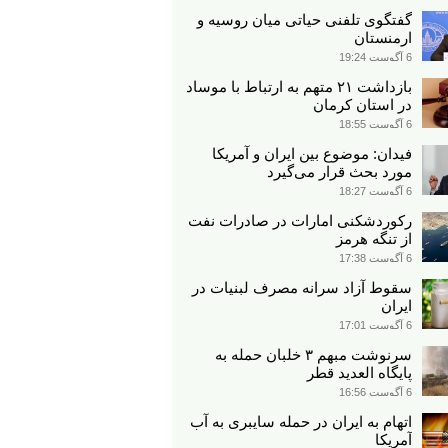
گفتگوی تلفنی حیاتی میان روسیه و
ارمنستان
6 آگوست 19:24
بازداشت ۲۱ متهم به ارتباط با موساد
در استان کرمان
6 آگوست 18:55
فیدان: موضوع بین ایران و آمریکا
مورد بحث قرار می‌گیرد
6 آگوست 18:27
رکوردشکنی امارات در صادرات نفت
از تنگه هرمز
6 آگوست 17:38
سقوط آزاد سرانه مصرف لبنیات در
ایران
6 آگوست 17:01
سرنوشت مبهم ۳ خلبان حمله به
پایگاه العدید قطر
6 آگوست 16:56
اتهام به ایران در حمله سایبری به آب
آمریکا