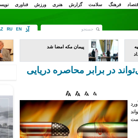
قتصاد
فرهنگ
سلامت
گزارش
هنری
ورزش
فناوری
نویس
آذ
AZ
RU
EN
ف
ه
پیمان مکه امضا شد
اد
تواند در برابر محاصره دریایی
آمریکا (CIA) برآورد
اند
ومت