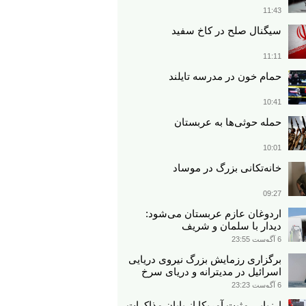
11:43
سیگنال صلح در کاخ سفید
11:11
حمام خون در مدرسه تایلند
10:41
حمله حوثی‌ها به عربستان
10:01
خانه‌تکانی بزرگ در موساد
09:27
اردوغان عازم عربستان می‌شود:
دیدار با سلمان و شریف
6 آگوست 23:55
برگزاری رزمایش بزرگ نیروی دریایی
اسرائیل در مدیترانه و دریای سرخ​
6 آگوست 23:23
ارزیابی مثبت آمریکا از پایان مذاکرات