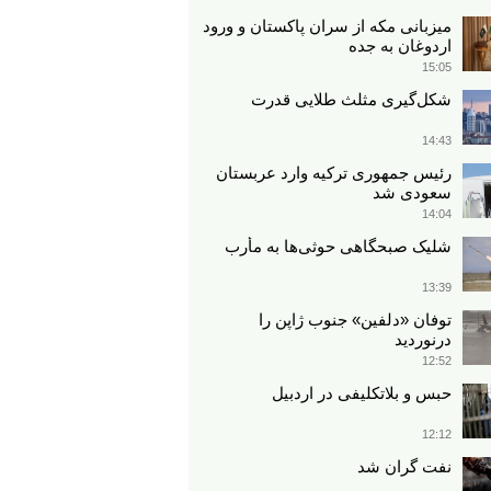
میزبانی مکه از سران پاکستان و ورود
اردوغان به جده
15:05
شکل‌گیری مثلث طلایی قدرت
14:43
رئیس جمهوری ترکیه وارد عربستان
سعودی شد
14:04
شلیک صبحگاهی حوثی‌ها به مأرب
13:39
توفان «دلفین» جنوب ژاپن را
درنوردید
12:52
حبس و بلاتکلیفی در اردبیل
12:12
نفت گران شد