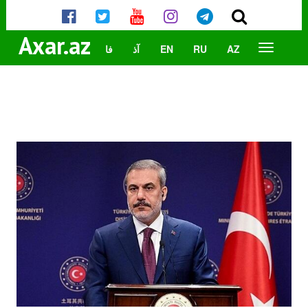
Axar.az
AZ
RU
EN
آذ
فا