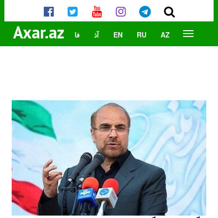
Axar.az
AZ
RU
EN
آذ
فا