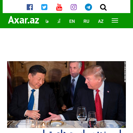
Axar.az
AZ
RU
EN
آذ
فا