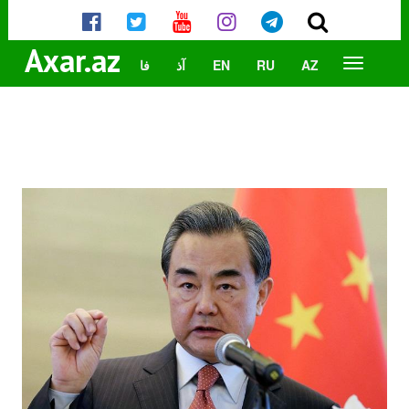
Axar.az
AZ
RU
EN
آذ
فا