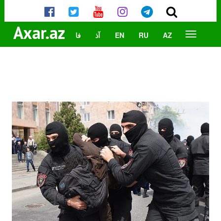
Axar.az
AZ
RU
EN
آذ
فا