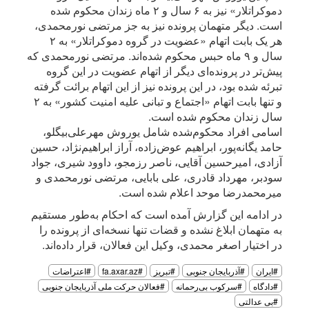
دموکراتلار» نیز به ۶ سال و ۲ ماه زندان محکوم شده
است. دیگر متهمان پرونده نیز به جز مرتضی نورمحمدی،
هر یک بابت اتهام «عضویت در گروه دموکراتلار» به ۲
سال و ۹ ماه حبس محکوم شده‌اند. مرتضی نورمحمدی که
پیش‌تر در پرونده‌ای دیگر از اتهام عضویت در این گروه
تبرئه شده بود، در این پرونده نیز از این اتهام برائت گرفته
و تنها بابت اتهام «اجتماع و تبانی علیه امنیت کشور» به ۲
سال زندان محکوم شده است.
اسامی افراد محکوم‌شده شامل یوروش مهرعلی‌بیگلو،
حامد یگانه‌پور، ابراهیم عوض‌زاده، آراز ابراهیم‌نژاد، حسین
آزادی، امیرحسین آقایی، ناصر رزمجو، داوود شیری، جواد
سودبر، مهرداد قادری، علی بابایی، مرتضی نورمحمدی و
میرمحمدرضا موحد اعلام شده است.
در ادامه این گزارش آمده است که احکام به‌طور مستقیم
به متهمان ابلاغ نشده و قضات تنها نسخه‌ای از پرونده را
در اختیار اصغر محمدی، وکیل این فعالان، قرار داده‌اند.
#ایران
#آذربایجان جنوبی
#تبریز
#fa.axar.az
#اعتراضات
#دادگاه
#سرکوب بی‌رحمانه
#فعالان حرکت ملی آذربایجان جنوبی
#بی عدالتی