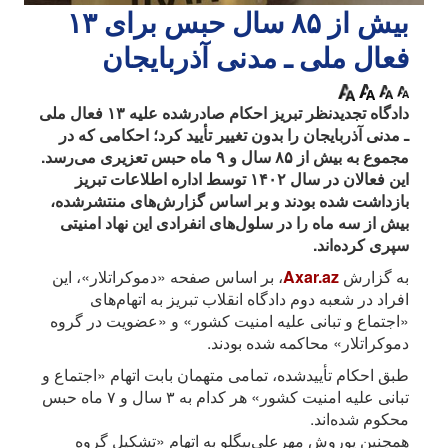
بیش از ۸۵ سال حبس برای ۱۳
فعال ملی ـ مدنی آذربایجان
دادگاه تجدیدنظر تبریز احکام صادرشده علیه ۱۳ فعال ملی
ـ مدنی آذربایجان را بدون تغییر تأیید کرد؛ احکامی که در
مجموع به بیش از ۸۵ سال و ۹ ماه حبس تعزیری می‌رسد.
این فعالان در سال ۱۴۰۲ توسط اداره اطلاعات تبریز
بازداشت شده بودند و بر اساس گزارش‌های منتشرشده،
بیش از سه ماه را در سلول‌های انفرادی این نهاد امنیتی
سپری کرده‌اند.
به گزارش
Axar.az
، بر اساس صفحه «دموکراتلار»، این
افراد در شعبه دوم دادگاه انقلاب تبریز به اتهام‌های
«اجتماع و تبانی علیه امنیت کشور» و «عضویت در گروه
دموکراتلار» محاکمه شده بودند.
طبق احکام تأییدشده، تمامی متهمان بابت اتهام «اجتماع و
تبانی علیه امنیت کشور» هر کدام به ۳ سال و ۷ ماه حبس
محکوم شده‌اند.
همچنین یوروش مهرعلی‌بیگلو به اتهام «تشکیل گروه