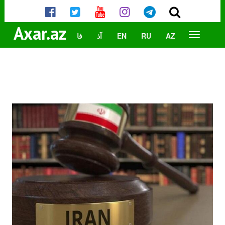
Axar.az
AZ
RU
EN
آذ
فا