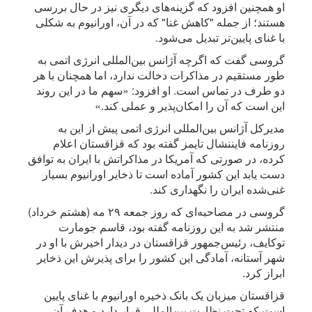
او همچنین افزود که گزینه‌های دیگری نیز در حال بررسی
هستند؛ از جمله "کاهش غنا" که در آن، اورانیوم به شکلی
با غنای پایین‌تر تبدیل می‌شود.
گروسی گفت که اگرچه آژانس بین‌المللی انرژی اتمی به
طور مستقیم در مذاکرات دخالت ندارد، اما همچنان با هر
دو طرف در تماس است. او افزود: «سهم ما در این روند
این است که آن را امکان‌پذیر و عملی کند.»
مدیرکل آژانس بین‌المللی انرژی اتمی پیش از این به
روزنامه فایننشال تایمز گفته بود که قزاقستان اعلام
کرده، در صورتی که آمریکا در مذاکراتش با ایران به توافق
دست یابد این کشور آماده است تا ذخایر اورانیوم بسیار
غنی‌شده ایران را نگهداری کند.
گروسی در مصاحبه‌ای که روز جمعه ۲۹ مه (هشتم خرداد)
منتشر شد به این روزنامه گفته بود، قاسم‌‌‌‌‌‌‌‌‌ جومارت
توکایف، رئیس‌جمهور قزاقستان در دیدار اخیرش با او در
شهر آستانه، آمادگی این کشور را برای پذیرش این ذخایر
ابراز کرد.
قزاقستان میزبان یک بانک ذخیره اورانیوم با غنای پایین
است که تحت نظارت بین‌المللی قرار دارد و هدف آن