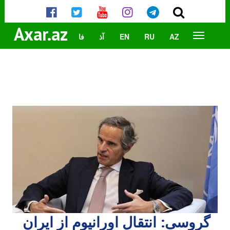
Axar.az
AZ
RU
EN
آذ
فا
گروسی: انتقال اورانیوم از ایران