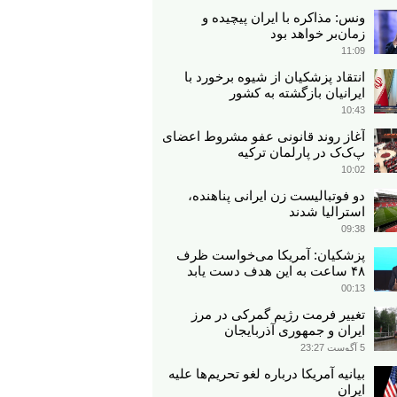
ونس: مذاکره با ایران پیچیده و
زمان‌بر خواهد بود
11:09
انتقاد پزشکیان از شیوه برخورد با
ایرانیان بازگشته به کشور
10:43
آغاز روند قانونی عفو مشروط اعضای
پ‌ک‌ک در پارلمان ترکیه
10:02
دو فوتبالیست زن ایرانی پناهنده،
استرالیا شدند
09:38
پزشکیان: آمریکا می‌خواست ظرف
۴۸ ساعت به این هدف دست یابد
00:13
تغییر فرمت رژیم گمرکی در مرز
ایران و جمهوری آذربایجان
5 آگوست 23:27
بیانیه آمریکا درباره لغو تحریم‌ها علیه
ایران