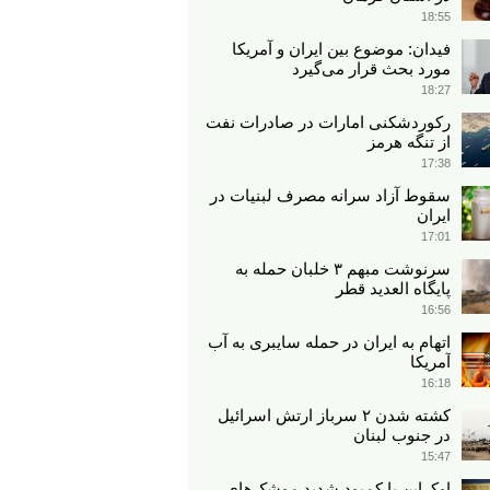
18:55
فیدان: موضوع بین ایران و آمریکا
مورد بحث قرار می‌گیرد
18:27
رکوردشکنی امارات در صادرات نفت
از تنگه هرمز
17:38
سقوط آزاد سرانه مصرف لبنیات در
ایران
17:01
سرنوشت مبهم ۳ خلبان حمله به
پایگاه العدید قطر
16:56
اتهام به ایران در حمله سایبری به آب
آمریکا
16:18
کشته شدن ۲ سرباز ارتش اسرائیل
در جنوب لبنان
15:47
اوکراین با کمبود شدید موشک‌های