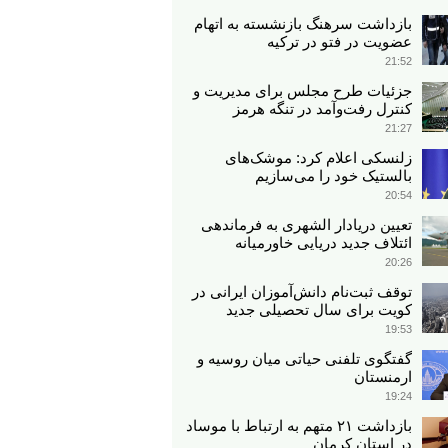
بازداشت سرهنگ بازنشسته به اتهام
عضویت در فتو در ترکیه
21:52
جزئیات طرح مجلس برای مدیریت و
کنترل رفت‌وآمد در تنگه هرمز
21:27
زلنسکی اعلام کرد: موشک‌های
بالستیک خود را می‌سازیم
20:54
تعیین دریادار الشهری به فرماندهی
ائتلاف جدید دریایی خاورمیانه
20:26
توقف ثبت‌نام دانش‌آموزان ایرانی در
کویت برای سال تحصیلی جدید
19:53
گفتگوی تلفنی حیاتی میان روسیه و
ارمنستان
19:24
بازداشت ۲۱ متهم به ارتباط با موساد
در استان کرمان