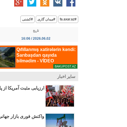
#fa.axar.az
#میدان گازی
#کشتی
تاریخ
2026.06.02 / 16:06
سایر اخبار
ارزیابی مثبت آمریکا از پ
واکنش فوری بازار جهانی