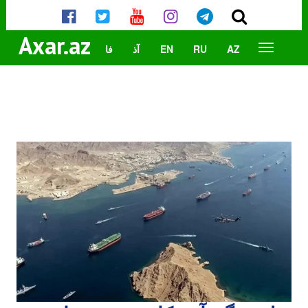
Axar.az
AZ
RU
EN
آذ
فا