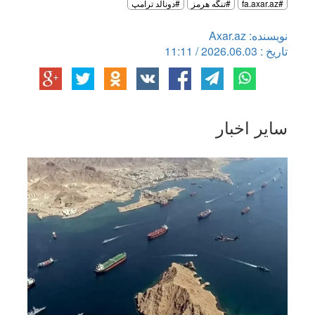
#fa.axar.az
#تنگه هرمز
#دونالد ترامپ
نویسنده: Axar.az
تاریخ : 2026.06.03 / 11:11
سایر اخبار