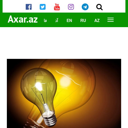
Axar.az
AZ
RU
EN
آذ
فا