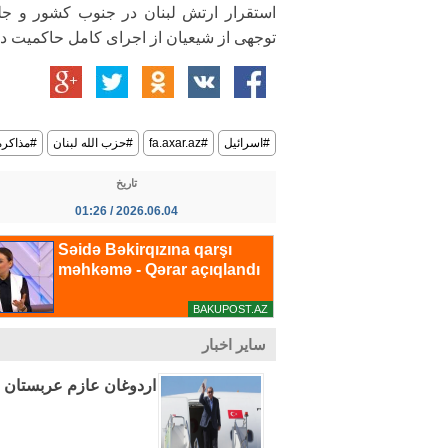
استقرار ارتش لبنان در جنوب کشور و جل
توجهی از شیعیان از اجرای کامل حاکمیت د
#اسرائیل
#fa.axar.az
#حزب الله لبنان
#مذاکره
تاریخ
2026.06.04 / 01:26
سایر اخبار
اردوغان عازم عربستان م