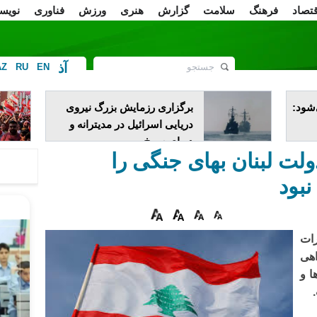
قتصاد
فرهنگ
سلامت
گزارش
هنری
ورزش
فناوری
نویس
آذ
AZ
RU
EN
ف
شود:
برگزاری رزمایش بزرگ نیروی
دریایی اسرائیل در مدیترانه و
دریای سرخ​
ولت لبنان بهای جنگی را
نبود
رات
اهی
ا و