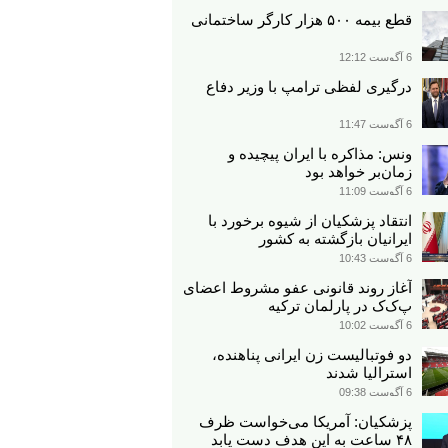
قطع بیمه ۵۰۰ هزار کارگر ساختمانی
6 آگوست 12:12
درگیری لفظی ترامپ با وزیر دفاع
6 آگوست 11:47
ونس: مذاکره با ایران پیچیده و
زمان‌بر خواهد بود
6 آگوست 11:09
انتقاد پزشکیان از شیوه برخورد با
ایرانیان بازگشته به کشور
6 آگوست 10:43
آغاز روند قانونی عفو مشروط اعضای
پ‌ک‌ک در پارلمان ترکیه
6 آگوست 10:02
دو فوتبالیست زن ایرانی پناهنده،
استرالیا شدند
6 آگوست 09:38
پزشکیان: آمریکا می‌خواست ظرف
۴۸ ساعت به این هدف دست یابد