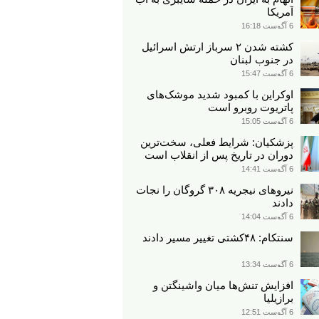
آمریکا
6 آگوست 16:18
کشته شدن ۲ سرباز ارتش اسرائیل
در جنوب لبنان
6 آگوست 15:47
اوکراین با کمبود شدید موشک‌های
پاتریوت روبرو است
6 آگوست 15:05
پزشکیان: شرایط فعلی، سخت‌ترین
دوران در تاریخ پس از انقلاب است
6 آگوست 14:41
نیروهای نیجریه‌ ۳۰۸ گروگان را نجات
دادند
6 آگوست 14:04
سنتکام: ۴۸کشتی تغییر مسیر دادند
6 آگوست 13:34
افزایش تنش‌ها میان واشینگتن و
برازیلیا
6 آگوست 12:51