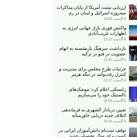
ارزیابی مثبت آمریکا از پایان مذاکرات
سه‌روزه اسرائیل و لبنان در رم
6 آگوست 22:56
واکنش فوری بازار جهانی انرژی به
اظهارات غریب‌آبادی
6 آگوست 22:22
بازداشت سرهنگ بازنشسته به اتهام
عضویت در فتو در ترکیه
6 آگوست 21:52
جزئیات طرح مجلس برای مدیریت و
کنترل رفت‌وآمد در تنگه هرمز
6 آگوست 21:27
زلنسکی اعلام کرد: موشک‌های
بالستیک خود را می‌سازیم
6 آگوست 20:54
تعیین دریادار الشهری به فرماندهی
ائتلاف جدید دریایی خاورمیانه
6 آگوست 20:26
توقف ثبت‌نام دانش‌آموزان ایرانی در
کویت برای سال تحصیلی جدید