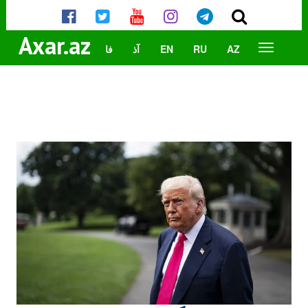
Axar.az
AZ
RU
EN
آذ
فا