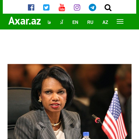
Axar.az
AZ
RU
EN
آذ
فا