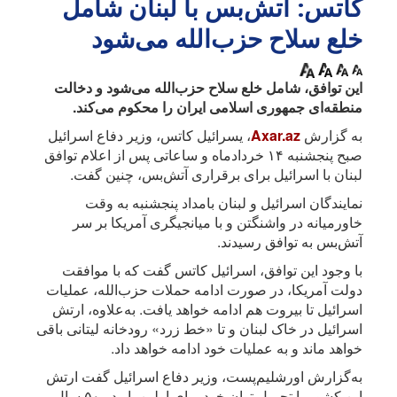
کاتس: آتش‌بس با لبنان شامل
خلع سلاح حز‌ب‌الله می‌شود
این توافق، شامل خلع سلاح حز‌ب‌الله می‌شود و دخالت
منطقه‌ای جمهوری اسلامی ایران را محکوم می‌کند.
به گزارش
Axar.az
، یسرائیل کاتس، وزیر دفاع اسرائیل
صبح پنجشنبه ۱۴ خردادماه و ساعاتی پس از اعلام توافق
لبنان با اسرائیل برای برقراری آتش‌بس، چنین گفت.
نمایندگان اسرائیل و لبنان بامداد پنجشنبه به وقت
خاورمیانه در واشنگتن و با میانجیگری آمریکا بر سر
آتش‌بس به توافق رسیدند.
با وجود این توافق، اسرائیل کاتس گفت که با موافقت
دولت آمریکا، در صورت ادامه حملات حزب‌الله، عملیات
اسرائیل تا بیروت هم ادامه خواهد یافت. به‌علاوه، ارتش
اسرائیل در خاک لبنان و تا «خط زرد» رودخانه لیتانی باقی
خواهد ماند و به عملیات خود ادامه خواهد داد.
به‌گزارش اورشلیم‌پست، وزیر دفاع اسرائیل گفت ارتش
این کشور با تحمیل توان خود برای اولین بار در ۵۰ سال