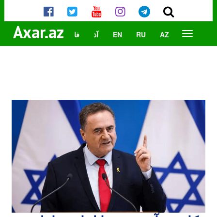
Axar.az
AZ
RU
EN
آذ
فا