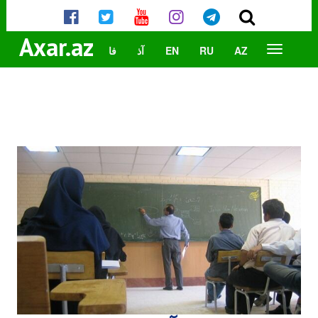
Axar.az
AZ
RU
EN
آذ
فا