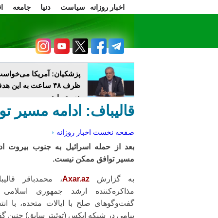
اخبار روزانه
سیاست
دنیا
جامعه
ا
سرسخن
اعتراضات
پزشکیان: آمریکا می‌خواس
ظرف ۴۸ ساعت به این ه
دست یابد
قالیباف: ادامه مسیر 
صفحه نخست
اخبار روزانه
بعد از حمله اسرائیل به جنوب بیروت اد
مسیر توافق ممکن نیست.
به گزارش
Axar.az
، محمدباقر قالیب
مذاکره‌کننده ارشد جمهوری اسلامی 
گفت‌وگوهای صلح با ایالات متحده، با انت
پیامی در شبکه ایکس (توئیتر سابق) چنین گ