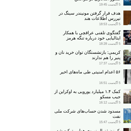
5 آگوست 19:45
هدف قرار گرفتن مونیندر سینگ در
تیررس اطلاعات هند
5 آگوست 18:53
گفتگوی تلفنی عراقچی با همکار
ایتالیایی خود درباره تنگه هرمز
5 آگوست 18:28
کریمی: بازنشستگان توان خرید نان و
پنیر را هم ندارند
5 آگوست 17:37
۵۶ اعدام امنیتی طی ماه‌های اخیر
5 آگوست 16:51
کمک ۱.۴ میلیارد یورویی به اوکراین از
جیب مسکو
5 آگوست 16:12
مسدود شدن حساب‌های شرکت ملی
نفت
5 آگوست 15:47
یک زن ژنرال نیروی هوایی ترکیه شد