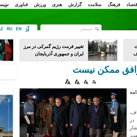
قتصاد
فرهنگ
سلامت
گزارش
هنری
ورزش
فناوری
نویس
آذ
AZ
RU
EN
ف
ت
تغییر فرمت رژیم گمرکی در مرز
دف
ایران و جمهوری آذربایجان
توافق ممکن نیست
امه
اف،
در
شار
فت.