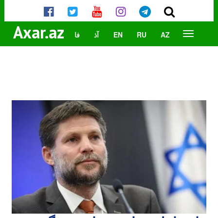
Axar.az
AZ
RU
EN
آذ
فا