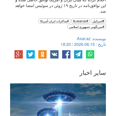
این توافق‌نامه در تاریخ ۱۹ ژوئن در سوئیس امضا خواهد
شد.
#اسرائیل
#fa.axar.az
#مذاکرات ایران-آمریکا
#سرنگونی جمهورى اسلامى
نویسنده: Axar.az
تاریخ : 2026.06.15 / 18:20
سایر اخبار