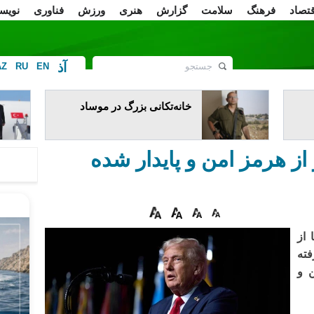
قتصاد
فرهنگ
سلامت
گزارش
هنری
ورزش
فناوری
نویس
آذ
AZ
RU
EN
ف
خانه‌تکانی بزرگ در موساد
ز هرمز امن و پایدار شده
 از
فته
 و