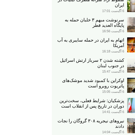
ایران
6 آگوست 17:01
سرنوشت مبهم ۳ خلبان حمله به
پایگاه العدید قطر
6 آگوست 16:56
اتهام به ایران در حمله سایبری به آب
آمریکا
6 آگوست 16:18
کشته شدن ۲ سرباز ارتش اسرائیل
در جنوب لبنان
6 آگوست 15:47
اوکراین با کمبود شدید موشک‌های
پاتریوت روبرو است
6 آگوست 15:05
پزشکیان: شرایط فعلی، سخت‌ترین
دوران در تاریخ پس از انقلاب است
6 آگوست 14:41
نیروهای نیجریه‌ ۳۰۸ گروگان را نجات
دادند
6 آگوست 14:04