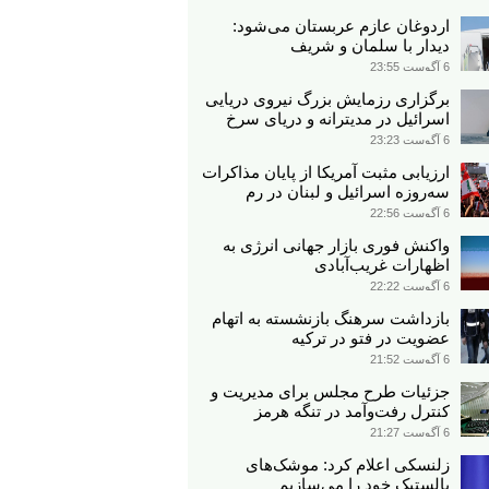
اردوغان عازم عربستان می‌شود:
دیدار با سلمان و شریف
6 آگوست 23:55
برگزاری رزمایش بزرگ نیروی دریایی
اسرائیل در مدیترانه و دریای سرخ​
6 آگوست 23:23
ارزیابی مثبت آمریکا از پایان مذاکرات
سه‌روزه اسرائیل و لبنان در رم
6 آگوست 22:56
واکنش فوری بازار جهانی انرژی به
اظهارات غریب‌آبادی
6 آگوست 22:22
بازداشت سرهنگ بازنشسته به اتهام
عضویت در فتو در ترکیه
6 آگوست 21:52
جزئیات طرح مجلس برای مدیریت و
کنترل رفت‌وآمد در تنگه هرمز
6 آگوست 21:27
زلنسکی اعلام کرد: موشک‌های
بالستیک خود را می‌سازیم