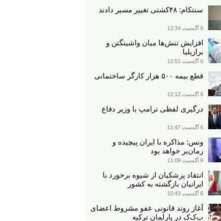
سنتکام: ۴۸کشتی تغییر مسیر دادند
6 آگوست 13:34
افزایش تنش‌ها میان واشینگتن و
برازیلیا
6 آگوست 12:51
قطع بیمه ۵۰۰ هزار کارگر ساختمانی
6 آگوست 12:12
درگیری لفظی ترامپ با وزیر دفاع
6 آگوست 11:47
ونس: مذاکره با ایران پیچیده و
زمان‌بر خواهد بود
6 آگوست 11:09
انتقاد پزشکیان از شیوه برخورد با
ایرانیان بازگشته به کشور
6 آگوست 10:43
آغاز روند قانونی عفو مشروط اعضای
پ‌ک‌ک در پارلمان ترکیه