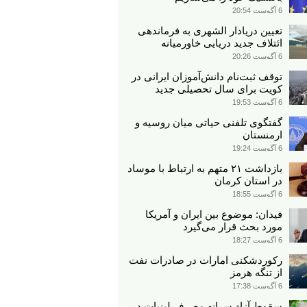
6 آگوست 20:54
تعیین دریادار الشهری به فرماندهی
ائتلاف جدید دریایی خاورمیانه
6 آگوست 20:26
توقف ثبت‌نام دانش‌آموزان ایرانی در
کویت برای سال تحصیلی جدید
6 آگوست 19:53
گفتگوی تلفنی حیاتی میان روسیه و
ارمنستان
6 آگوست 19:24
بازداشت ۲۱ متهم به ارتباط با موساد
در استان کرمان
6 آگوست 18:55
فیدان: موضوع بین ایران و آمریکا
مورد بحث قرار می‌گیرد
6 آگوست 18:27
رکوردشکنی امارات در صادرات نفت
از تنگه هرمز
6 آگوست 17:38
سقوط آزاد سرانه مصرف لبنیات در