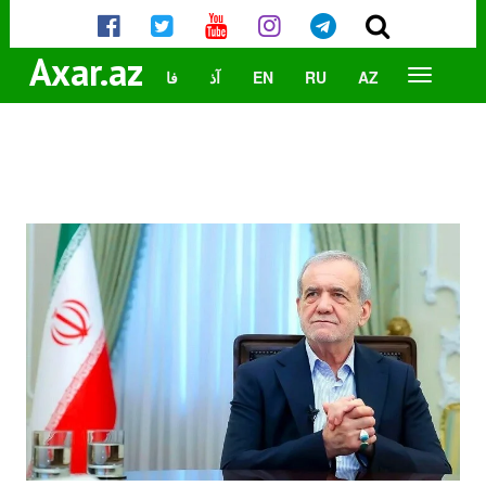
Axar.az
AZ
RU
EN
آذ
فا