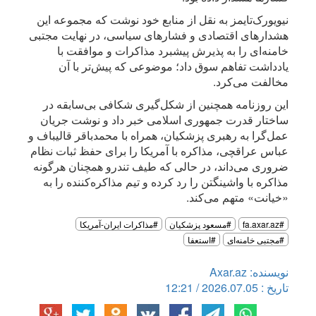
نیویورک‌تایمز به نقل از منابع خود نوشت که مجموعه این
هشدارهای اقتصادی و فشارهای سیاسی، در نهایت مجتبی
خامنه‌ای را به پذیرش پیشبرد مذاکرات و موافقت با
یادداشت تفاهم سوق داد؛ موضوعی که پیش‌تر با آن
مخالفت می‌کرد.
این روزنامه همچنین از شکل‌گیری شکافی بی‌سابقه در
ساختار قدرت جمهوری اسلامی خبر داد و نوشت جریان
عمل‌گرا به رهبری پزشکیان، همراه با محمدباقر قالیباف و
عباس عراقچی، مذاکره با آمریکا را برای حفظ ثبات نظام
ضروری می‌داند، در حالی که طیف تندرو همچنان هرگونه
مذاکره با واشینگتن را رد کرده و تیم مذاکره‌کننده را به
«خیانت» متهم می‌کند.
#fa.axar.az
#مسعود پزشکیان
#مذاکرات ایران-آمریکا
#مجتبی خامنه‌ای
#استعفا
نویسنده: Axar.az
تاریخ : 2026.07.05 / 12:21