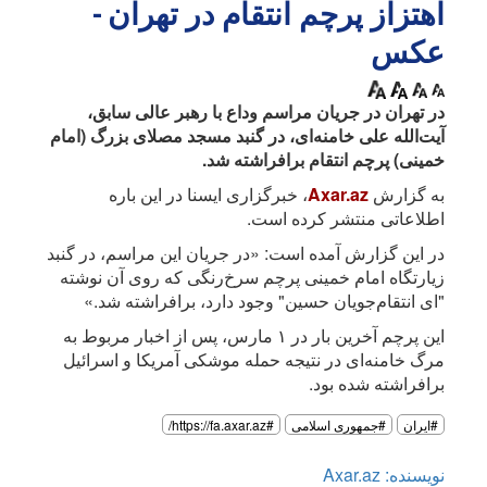
اهتزاز پرچم انتقام در تهران -
عکس
در تهران در جریان مراسم وداع با رهبر عالی سابق،
آیت‌الله علی خامنه‌ای، در گنبد مسجد مصلای بزرگ (امام
خمینی) پرچم انتقام برافراشته شد.
به گزارش
Axar.az
، خبرگزاری ایسنا در این باره
اطلاعاتی منتشر کرده است.
در این گزارش آمده است: «در جریان این مراسم، در گنبد
زیارتگاه امام خمینی پرچم سرخ‌رنگی که روی آن نوشته
"ای انتقام‌جویان حسین" وجود دارد، برافراشته شد.»
این پرچم آخرین بار در ۱ مارس، پس از اخبار مربوط به
مرگ خامنه‌ای در نتیجه حمله موشکی آمریکا و اسرائیل
برافراشته شده بود.
#ایران
#جمهوری اسلامی
#https://fa.axar.az/
نویسنده: Axar.az