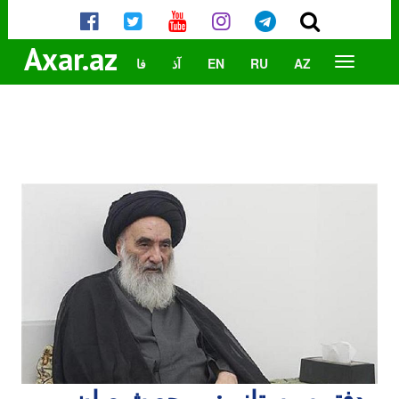
Axar.az
AZ
RU
EN
آذ
فا