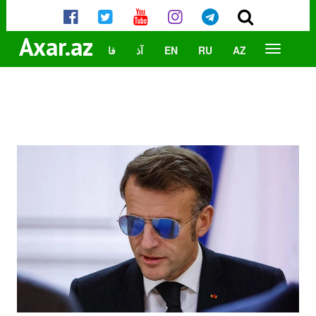
Axar.az
AZ
RU
EN
آذ
فا