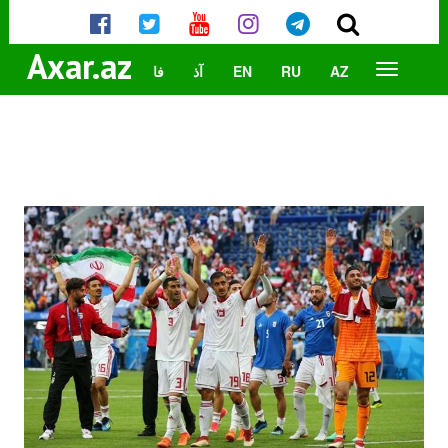
Axar.az
AZ
RU
EN
آذ
فا