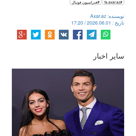
#fa.axar.az
#فدراسیون فوتبال
نویسنده: Axar.az
تاریخ : 2026.06.01 / 17:20
سایر اخبار