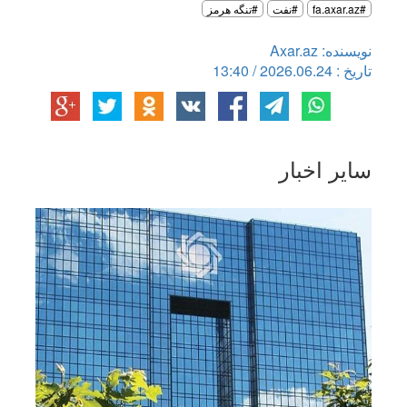
#fa.axar.az
#نفت
#تنگه هرمز
نویسنده: Axar.az
تاریخ : 2026.06.24 / 13:40
سایر اخبار