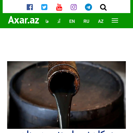
Axar.az
AZ
RU
EN
آذ
فا