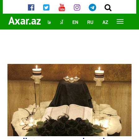
Axar.az
AZ
RU
EN
آذ
فا