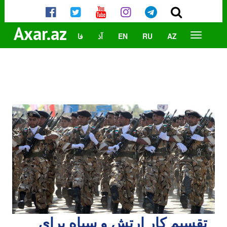
Axar.az
AZ
RU
EN
آذ
فا
تقسیم کار ارتش و سپاه برای