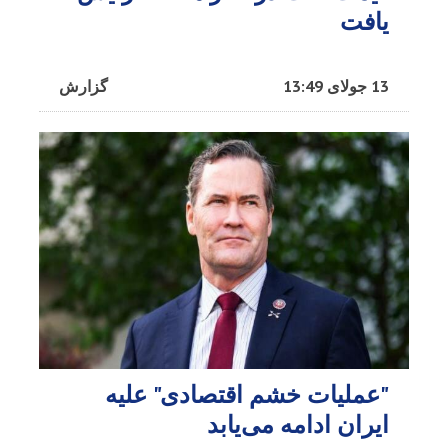
یافت
13 جولای 13:49
گزارش
"عملیات خشم اقتصادی" علیه
ایران ادامه می‌یابد