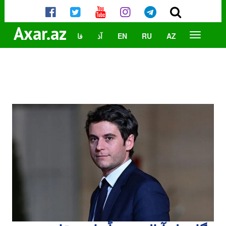
Axar.az
AZ
RU
EN
آذ
فا