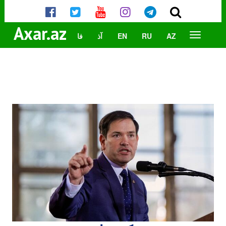
Axar.az
AZ
RU
EN
آذ
فا