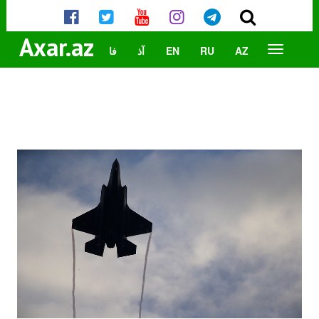
Axar.az
AZ
RU
EN
آذ
فا