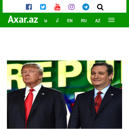
Axar.az
AZ
RU
EN
آذ
فا