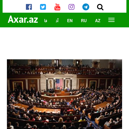
Axar.az
AZ
RU
EN
آذ
فا