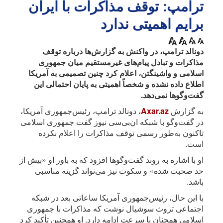
ترامپ: توقف مذاکرات با ایران
برایم اهمیتی ندارد
دونالد ترامپ، در واکنش به گزارش‌ها درباره توقف
مذاکرات و تبادل پیام‌های غیرمستقیم میان جمهوری
اسلامی و واشینگتن، اعلام کرد چنین تصمیمی به آمریکا
اطلاع داده نشده و شخصاً اهمیتی به پایان احتمالی این
گفت‌وگوها نمی‌دهد.
به گزارش
Axar.az
، دونالد ترامپ، رئیس‌جمهوری آمریکا،
در گفت‌وگو با شبکه ان‌بی‌سی نیوز گفت جمهوری اسلامی
تاکنون به‌طور رسمی توقف مذاکرات را اعلام نکرده
است.
او با اشاره به روند گفت‌وگوها افزود که به باور او «بیش از
حد صحبت شده» و سکوت نیز می‌تواند گزینه مناسبی
باشد.
با این حال، رئیس‌جمهوری آمریکا ساعاتی بعد در شبکه
اجتماعی تروث سوشیال نوشت که مذاکرات با جمهوری
اسلامی همچنان با سرعت ادامه دارد. او همچنین تأکید کرد