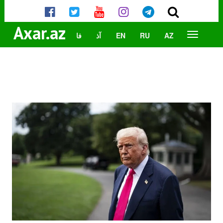
Axar.az
AZ
RU
EN
آذ
فا