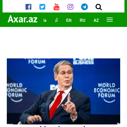
Axar.az
AZ
RU
EN
آذ
فا