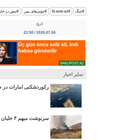
#جنگ
#fa.axar.az
#حوثی‌های یمن
#تنش در خاور
تاریخ
2026.07.06 / 22:50
سایر اخبار
رکوردشکنی امارات در ص
سرنوشت مبهم ۳ خلبان حمله به پایگاه العدید قطر