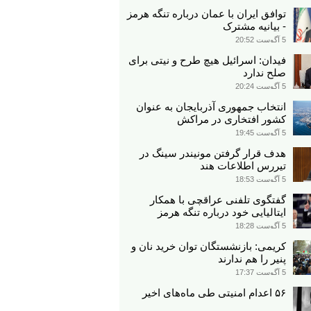
توافق ایران با عمان درباره تنگه هرمز
- بیانیه مشترک
5 آگوست 20:52
فیدان: اسرائیل هیچ طرح و نیتی برای
صلح ندارد
5 آگوست 20:24
انتخاب جمهوری آذربایجان به عنوان
کشور افتخاری در مراکش​
5 آگوست 19:45
هدف قرار گرفتن مونیندر سینگ در
تیررس اطلاعات هند
5 آگوست 18:53
گفتگوی تلفنی عراقچی با همکار
ایتالیایی خود درباره تنگه هرمز
5 آگوست 18:28
کریمی: بازنشستگان توان خرید نان و
پنیر را هم ندارند
5 آگوست 17:37
۵۶ اعدام امنیتی طی ماه‌های اخیر