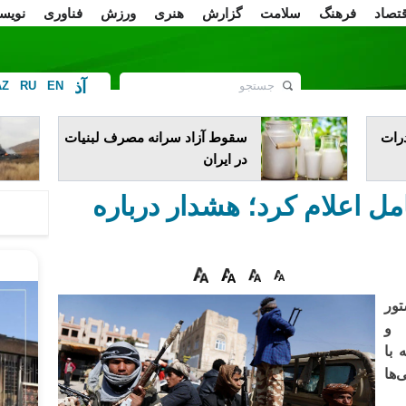
قتصاد
فرهنگ
سلامت
گزارش
هنری
ورزش
فناوری
نویس
آذ
AZ
RU
EN
ف
رات
سقوط آزاد سرانه مصرف لبنیات
در ایران
مل اعلام کرد؛ هشدار درباره
ور
 و
 با
‌ها