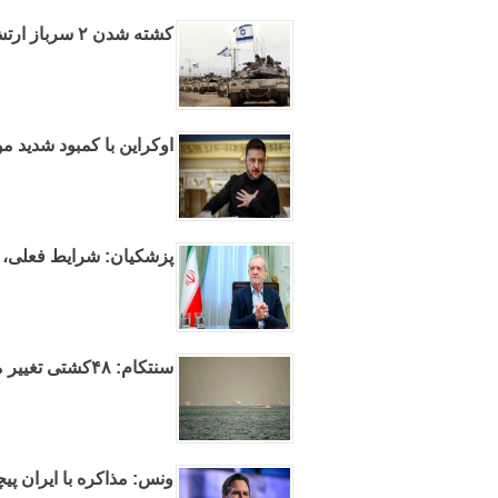
کشته شدن ۲ سرباز ارتش اسرائیل در جنوب لبنان
اوکراین با کمبود شدید 
پزشکیان: شرایط فعلی، س
سنتکام: ۴۸کشتی تغییر مسیر دادند
ونس: مذاکره با ایران پیچ