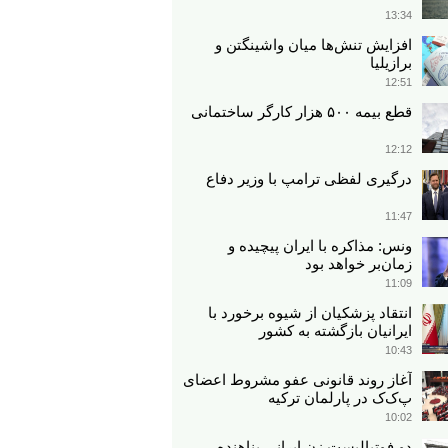
13:34
افزایش تنش‌ها میان واشینگتن و
برازیلیا
12:51
قطع بیمه ۵۰۰ هزار کارگر ساختمانی
12:12
درگیری لفظی ترامپ با وزیر دفاع
11:47
ونس: مذاکره با ایران پیچیده و
زمان‌بر خواهد بود
11:09
انتقاد پزشکیان از شیوه برخورد با
ایرانیان بازگشته به کشور
10:43
آغاز روند قانونی عفو مشروط اعضای
پ‌ک‌ک در پارلمان ترکیه
10:02
دو فوتبالیست زن ایرانی پناهنده،