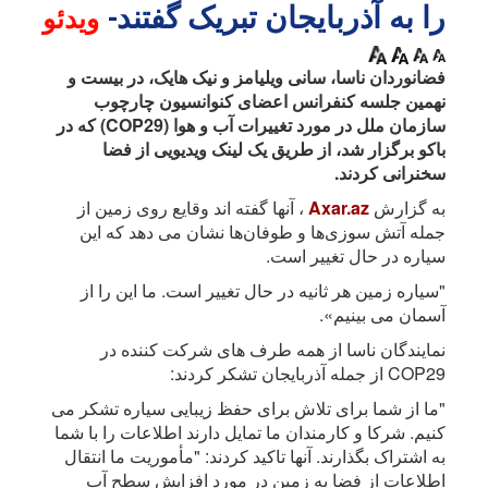
را به آذربایجان تبریک گفتند-
ویدئو
فضانوردان ناسا، سانی ویلیامز و نیک هایک، در بیست و
نهمین جلسه کنفرانس اعضای کنوانسیون چارچوب
سازمان ملل در مورد تغییرات آب و هوا (COP29) که در
باکو برگزار شد، از طریق یک لینک ویدیویی از فضا
سخنرانی کردند.
به گزارش
Axar.az
، آنها گفته اند وقایع روی زمین از
جمله آتش سوزی‌ها و طوفان‌ها نشان می دهد که این
سیاره در حال تغییر است.
"سیاره زمین هر ثانیه در حال تغییر است. ما این را از
آسمان می بینیم».
نمایندگان ناسا از همه طرف های شرکت کننده در
COP29 از جمله آذربایجان تشکر کردند:
"ما از شما برای تلاش برای حفظ زیبایی سیاره تشکر می
کنیم. شرکا و کارمندان ما تمایل دارند اطلاعات را با شما
به اشتراک بگذارند. آنها تاکید کردند: "مأموریت ما انتقال
اطلاعات از فضا به زمین در مورد افزایش سطح آب