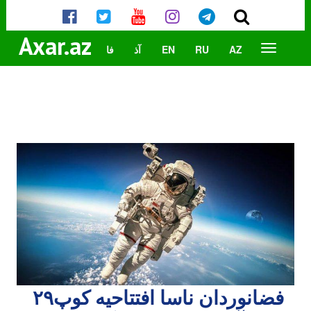
Axar.az
AZ
RU
EN
آذ
فا
فضانوردان ناسا افتتاحیه کوپ۲۹