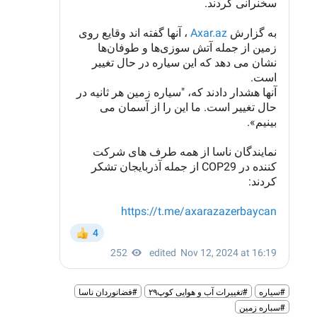
#سیاره
#تغییرات آب و هوایی کوپ۲۹
#فضانوردان ناسا
#سباره زمین