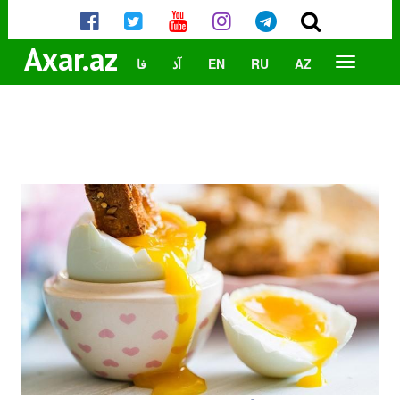
Axar.az
AZ
RU
EN
آذ
فا