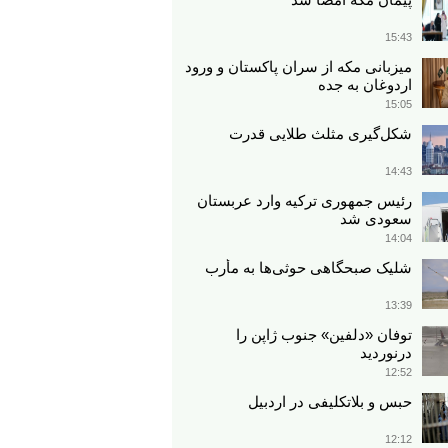
15:43
میزبانی مکه از سران پاکستان و ورود
اردوغان به جده
15:05
شکل‌گیری مثلث طلایی قدرت
14:43
رئیس جمهوری ترکیه وارد عربستان
سعودی شد
14:04
شلیک صبحگاهی حوثی‌ها به مأرب
13:39
توفان «دلفین» جنوب ژاپن را
درنوردید
12:52
حبس و بلاتکلیفی در اردبیل
12:12