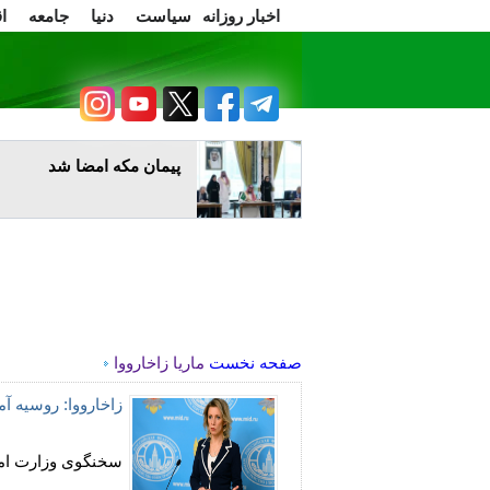
اخبار روزانه
سیاست
دنیا
جامعه
ا
سرسخن
اعتراضات
پیمان مکه امضا شد
صفحه نخست
ماریا زاخارووا
زاخارووا: روسیه آ
سخنگوی وزارت امو