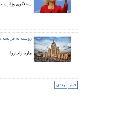
سخنگوی وزارت خا
روسیه به فرانسه ت
ماریا زاخاروا
قبلی
بعدی