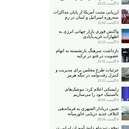
6 آگوست 23:23
ارزیابی مثبت آمریکا از پایان مذاکرات
سه‌روزه اسرائیل و لبنان در رم
6 آگوست 22:56
واکنش فوری بازار جهانی انرژی به
اظهارات غریب‌آبادی
6 آگوست 22:22
بازداشت سرهنگ بازنشسته به اتهام
عضویت در فتو در ترکیه
6 آگوست 21:52
جزئیات طرح مجلس برای مدیریت و
کنترل رفت‌وآمد در تنگه هرمز
6 آگوست 21:27
زلنسکی اعلام کرد: موشک‌های
بالستیک خود را می‌سازیم
6 آگوست 20:54
تعیین دریادار الشهری به فرماندهی
ائتلاف جدید دریایی خاورمیانه
6 آگوست 20:26
توقف ثبت‌نام دانش‌آموزان ایرانی در