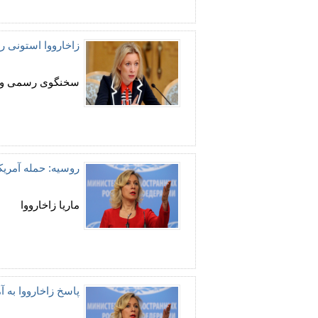
زاخارووا استونی را
سخنگوی رسمی وزا
روسیه: حمله آمری
ماریا زاخارووا
پاسخ زاخارووا به آ