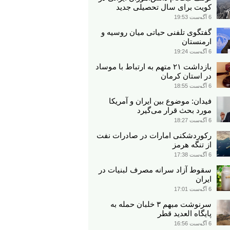
کویت برای سال تحصیلی جدید
6 آگوست 19:53
گفتگوی تلفنی حیاتی میان روسیه و
ارمنستان
6 آگوست 19:24
بازداشت ۲۱ متهم به ارتباط با موساد
در استان کرمان
6 آگوست 18:55
فیدان: موضوع بین ایران و آمریکا
مورد بحث قرار می‌گیرد
6 آگوست 18:27
رکوردشکنی امارات در صادرات نفت
از تنگه هرمز
6 آگوست 17:38
سقوط آزاد سرانه مصرف لبنیات در
ایران
6 آگوست 17:01
سرنوشت مبهم ۳ خلبان حمله به
پایگاه العدید قطر
6 آگوست 16:56