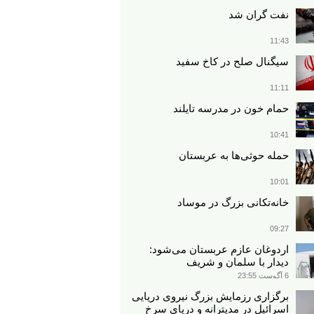
نفت گران شد
11:43
سیگنال صلح در کاخ سفید
11:11
حمام خون در مدرسه تایلند
10:41
حمله حوثی‌ها به عربستان
10:01
خانه‌تکانی بزرگ در موساد
09:27
اردوغان عازم عربستان می‌شود:
دیدار با سلمان و شریف
6 آگوست 23:55
برگزاری رزمایش بزرگ نیروی دریایی
اسرائیل در مدیترانه و دریای سرخ​