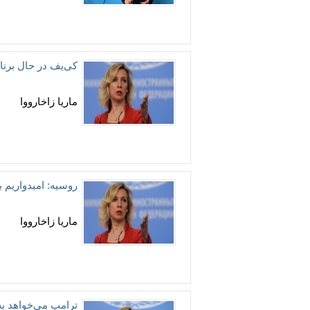
کی‌یف در حال برنا
ماریا زاخارووا
روسیه: امیدواریم ب
ماریا زاخارووا
ترامپ می‌خواهد به