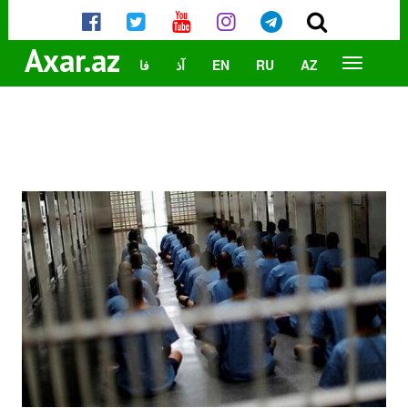
Axar.az
AZ
RU
EN
آذ
فا