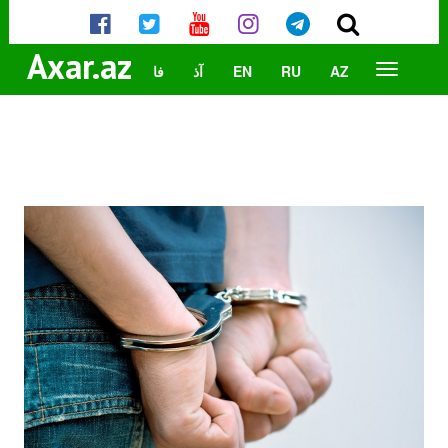
Axar.az
AZ
RU
EN
آذ
فا