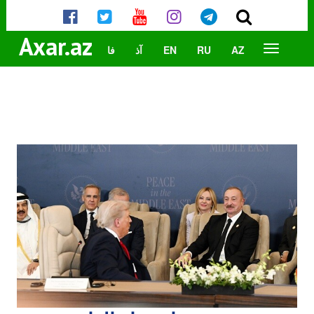
Axar.az
AZ
RU
EN
آذ
فا