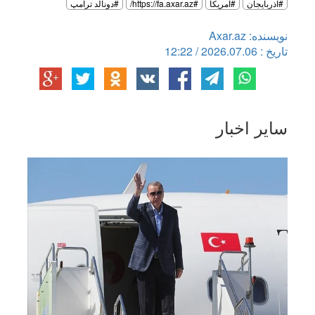
#آذربایجان
#آمریکا
#https://fa.axar.az/
#دونالد ترامپ
نویسنده: Axar.az
تاریخ : 2026.07.06 / 12:22
سایر اخبار