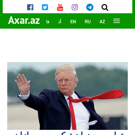
Axar.az
AZ
RU
EN
آذ
فا