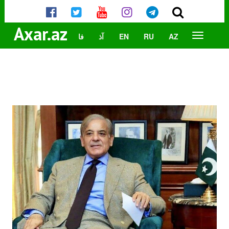
Axar.az
AZ
RU
EN
آذ
فا