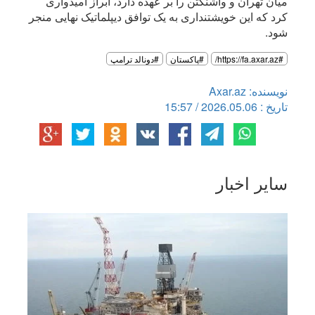
میان تهران و واشنگتن را بر عهده دارد، ابراز امیدواری
کرد که این خویشتنداری به یک توافق دیپلماتیک نهایی منجر
شود.
#https://fa.axar.az/
#پاکستان
#دونالد ترامپ
نویسنده: Axar.az
تاریخ : 2026.05.06 / 15:57
سایر اخبار