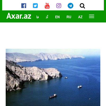
Axar.az
AZ
RU
EN
آذ
فا