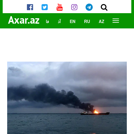
Axar.az
AZ
RU
EN
آذ
فا