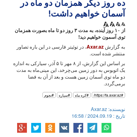
ده روز دیگر همزمان دو ماه در
آسمان خواهیم داشت!
از ۱۰ روز آینده، به مدت ۳ روز دو تا ماه بصورت همزمان
توی آسمون خواهیم دید!
به گزارش
Axar.az
، در توئیتر فارسی در این باره تصاور
منتشر شده است.
بر اساس این گزارش، از ۸ مهر تا ۵ آذر، سیارکی به اندازه
یک اتوبوس به دور زمین می‌چرخد، این مینی‌ماه به مدت
دو ماه توی آسمان زمین هست و بعد از آن به فضا
برمی‌گردد.
#https://fa.axar.az/
#کره ماه
#سیاره
#نجوم
نویسنده: Axar.az
تاریخ : 2024.09.19 / 16:58