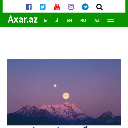
Axar.az
AZ
RU
EN
آذ
فا