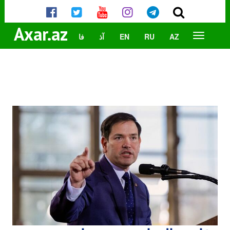
Axar.az
AZ
RU
EN
آذ
فا